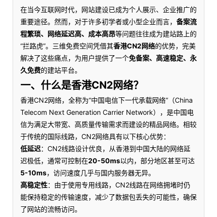
在当今互联网时代，网站建设已成为个人展示、企业推广的
重要途径。然而，对于许多初学者或小型企业而言，
备案流
程繁琐、网络延迟高、成本高昂
等问题往往成为建站路上的
“拦路虎”。三维免费空间凭借其
香港CN2网络
的优势，完美
解决了这些痛点，为用户提供了一个
免备案、高速稳定、永
久免费
的建站平台。
一、什么是香港CN2网络？
香港CN2网络，全称为“中国电信下一代承载网络”（China
Telecom Next Generation Carrier Network），是中国电
信为满足大带宽、高质量传输需求而建设的精品网络。相较
于传统的国际线路，CN2网络具有以下核心优势：
低延迟
：CN2线路设计优良，从香港到中国大陆的网络延
迟极低，通常可控制在
20-50ms
以内，部分地区甚至可达
5-10ms
，访问速度几乎与国内服务器无异。
高稳定性
：由于使用专用线路，CN2线路在网络拥堵时仍
能保持稳定的传输速度，减少了数据包丢失的可能性，确保
了网站的流畅访问。