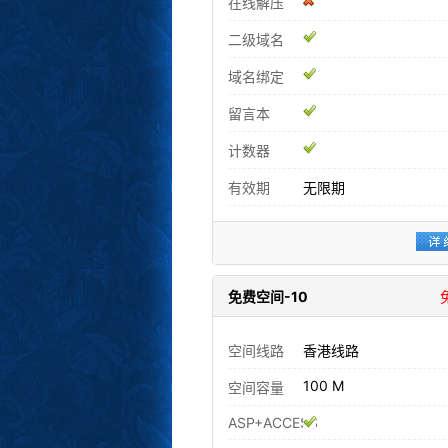
在线解压
二级域名
域名绑定
留言本
计数器
有效期
无限期
免费空间-10
空间线路
香港线路
100 M
空间容量
ASP+ACCESS