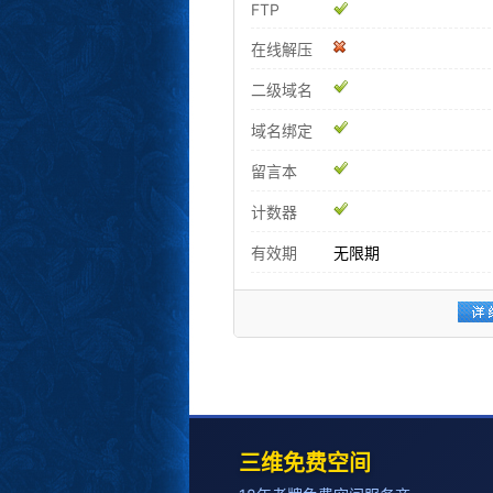
FTP
在线解压
二级域名
域名绑定
留言本
计数器
有效期
无限期
三维免费空间