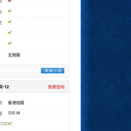
压
名
定
无限期
-12
免费空间
路
香港线路
100 M
量
CCESS